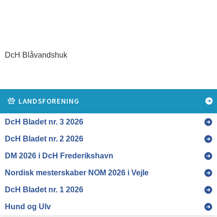
DcH Blåvandshuk
LANDSFORENING