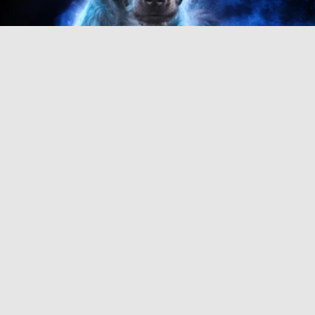
To medlemmer har i weekenden deltaget i K9 Biathlon på
Vilhelmsborg.
Læs mere
FØLG MED